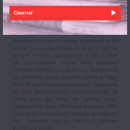
avec la Fierté ?
JW :
Le CF, en collaboration avec le Centre
d’expérience des étudiant.e.s racisé.e.s et
autochtones (EÉRA), a organisé un
événement avec un artiste bispirituel le 30
juin et une soirée triviale le 28 juin. Pour le
restant de l’été, nous planifions des soirées
de visionnement d’une série télévisée
intitulée «
POSE
» qui porte sur l’expérience
de femmes trans racisées vivant à New
York et leur expérience pendant l’épidémie
du
SIDA
des années 80. Pour encourager la
Fierté tout au long de l’année, nous
organiserons plus d’activités pendant l’été,
surtout au mois d’août lorsque la majorité
des festivités de la Fierté à Ottawa
prendront place.