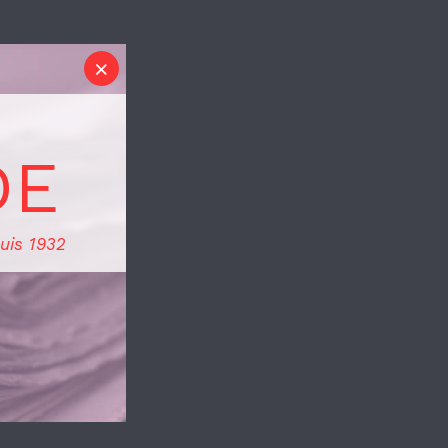
DE
uis 1932