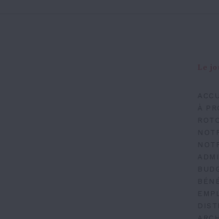
Le jo
ACCU
À PR
ROT
NOT
NOT
ADMI
BUD
BÉN
EMP
DIST
ARCH