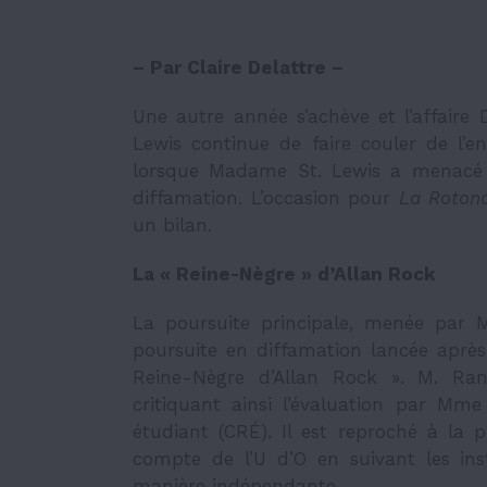
– Par Claire Delattre –
Une autre année s’achève et l’affaire
Lewis continue de faire couler de l’
lorsque Madame St. Lewis a menacé d
diffamation. L’occasion pour
La Roton
un bilan.
La « Reine-Nègre » d’Allan Rock
La poursuite principale, menée par 
poursuite en diffamation lancée après 
Reine-Nègre d’Allan Rock ». M. Ranc
critiquant ainsi l’évaluation par Mm
étudiant (CRÉ). Il est reproché à la p
compte de l’U d’O en suivant les inst
manière indépendante.