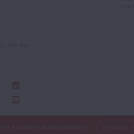
CON
O, K1N 6S1
VOUS À LA ROTONDE GRATUITEMENT !
S'INSCRIRE