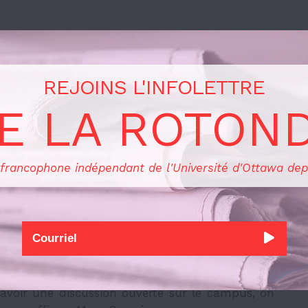
 dans sa poursuite contre M. Rancourt sont payés
u’à aujourd’hui, l’Université a payé des frais
REJOINS L'INFOLETTRE
ollars », a calculé M. Rancourt.
E LA ROTON
ts, je trouve ça vraiment inquiétant », s’insurge
pendant, l’U d’O a déclaré qu’elle ne financerait
i elle venait à se concrétiser.
 francophone indépendant de l'Université d'Ottawa dep
rnier par Mme Gashoka sur le campus avait pour
Lewis de ne pas la poursuivre. Celle-ci n’a pas
 de son avocat, elle refuse toujours de rencontrer
é sa vidéo.
avoir une discussion ouverte sur le campus, on