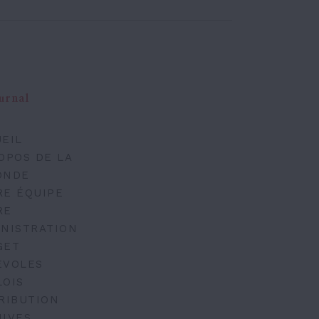
urnal
EIL
OPOS DE LA
ONDE
RE ÉQUIPE
RE
NISTRATION
GET
ÉVOLES
LOIS
RIBUTION
IVES