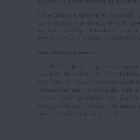
ait recours à des menaces de diffamati
Mme Gashoka, comme M. Rancourt, dén
leurs paroles. « Je dis que Mme St Le
est une », explique l’étudiante. « Je p
être ouverte à la critique et devrait ac
Des affaires à suivre
Les derniers jours du procès opposant
aux mois de mai et juin, et la décision 
plus tard. En ce qui concerne Hazel 
déclaré maintenir la poursuite, mais l
retirée. Cette possibilité est écar
d’expression avec ferveur. « Je pense 
contre le racisme », conclut-elle.