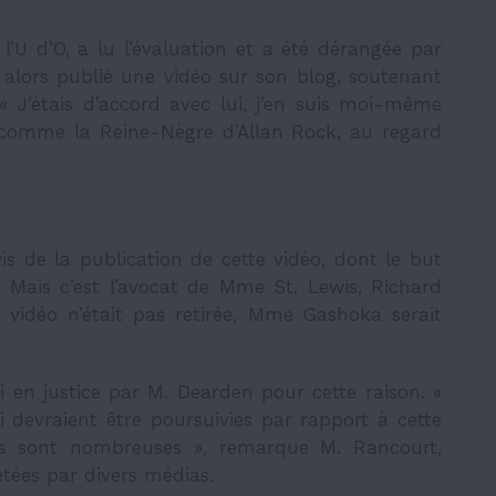
’U d’O, a lu l’évaluation et a été dérangée par
a alors publié une vidéo sur son blog, soutenant
« J’étais d’accord avec lui, j’en suis moi-même
t comme la Reine-Nègre d’Allan Rock, au regard
de la publication de cette vidéo, dont le but
t. Mais c’est l’avocat de Mme St. Lewis, Richard
 vidéo n’était pas retirée, Mme Gashoka serait
 en justice par M. Dearden pour cette raison. «
 devraient être poursuivies par rapport à cette
lles sont nombreuses », remarque M. Rancourt,
étées par divers médias.