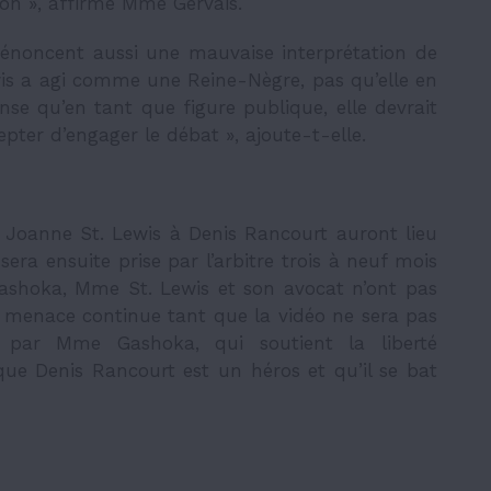
on », affirme Mme Gervais.
oncent aussi une mauvaise interprétation de
wis a agi comme une Reine-Nègre, pas qu’elle en
ense qu’en tant que figure publique, elle devrait
cepter d’engager le débat », ajoute-t-elle.
 Joanne St. Lewis à Denis Rancourt auront lieu
sera ensuite prise par l’arbitre trois à neuf mois
Gashoka, Mme St. Lewis et son avocat n’ont pas
a menace continue tant que la vidéo ne sera pas
tée par Mme Gashoka, qui soutient la liberté
que Denis Rancourt est un héros et qu’il se bat