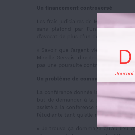
Un financement controversé
Les frais judiciaires de Mme St. Lewis
sans plafond par l’Université. « Jusq
d’avocat de plus d’un demi-million de d
D
« Savoir que l’argent vient des étudian
Mireille Gervais, directrice du CRÉ. Ce
pas une poursuite contre Mme Gashoka s
Journal
Un problème de communication?
La conférence donnée le 27 février de
but de demander à la professeure St. 
assisté à la conférence et, par le biais
l’étudiante tant qu’elle n’aura pas retir
« Je trouve ça dommage qu’au lieu d’