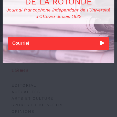
DE LA ROTONDE
à La Rotonde !
Journal francophone indépendant de l'Université
d'Ottawa depuis 1932
EN SAVOIR PLUS
Thèmes
ÉDITORIAL
ACTUALITÉS
ARTS ET CULTURE
SPORTS ET BIEN-ÊTRE
OPINIONS