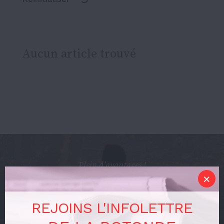
Aucun article trouvé
Plein d’avantages !
Abonnez-vous
REJOINS L'INFOLETTRE
gratuitement