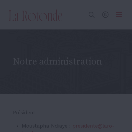
Inscrire un terme
Notre administration
Prési­dent
Moustapha Ndiaye :
presi­den­te@­la­ro­