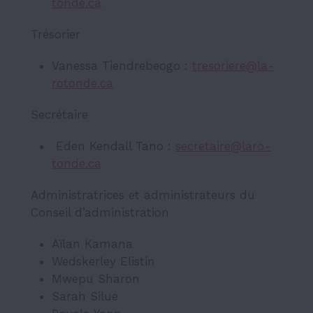
tonde.ca
Tréso­rier
Vanessa Tiendrebeogo :
treso­rie­re@­la­
ro­tonde.ca
Secré­taire
Eden Kendall Tano :
secre­tai­re@­la­ro­
tonde.ca
Admi­nis­tra­trices et admi­nis­tra­teurs du
Conseil d’ad­mi­nis­tra­tion
Aïlan Kamana
Wedskerley Elistin
Mwepu Sharon
Sarah Silue