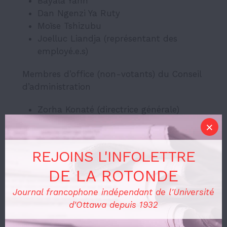
Bayala Yann
Dan Ngenzi Ya Ruty
Moïse Tshizubu
Joelluc Liandja (représentant des
employé.e.s)
Membres d’of­fice (non-votants) du Conseil
d’ad­mi­nis­tra­tion
Zorha Konaté (direc­trice géné­rale)
Tom Chazelle Schulze (co-rédacteur en
chef)
Mireille Bukasa (co-rédactrice en chef)
REJOINS L'INFOLETTRE
DE LA ROTONDE
Procès-verbaux
Journal francophone indépendant de l'Université
d'Ottawa depuis 1932