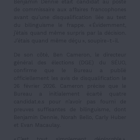
Benjamin Dennie était candidat au poste
de commissaire aux affaires francophones
avant qu’une disqualification liée au test
du bilinguisme le frappe. « Évidemment,
j’étais quand même surpris par la décision.
J’étais quand même déçu », soupire-t-il.
De son côté, Ben Cameron, le directeur
général des élections (DGE) du SÉUO,
confirme que le Bureau a publié
officiellement les avis de disqualification le
26 février 2026. Cameron précise que le
Bureau a initialement écarté quatre
candidat.e.s pour n’avoir pas fourni de
preuves suffisantes de bilinguisme, dont
Benjamin Dennie, Norah Bello, Carly Huber
et Evan Macaulay.
« C’est tout simplement
déplorable
»,