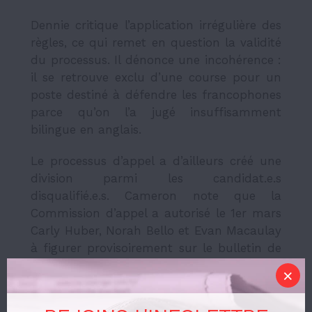
Dennie critique l’application irrégulière des
règles, ce qui remet en question la validité
du processus. Il dénonce une incohérence :
il se retrouve exclu d’une course pour un
poste destiné à défendre les francophones
parce qu’on l’a jugé insuffisamment
bilingue en anglais.
Le processus d’appel a d’ailleurs créé une
division parmi les candidat.e.s
disqualifié.e.s. Cameron note que la
Commission d’appel a autorisé le 1er mars
Carly Huber, Norah Bello et Evan Macaulay
à figurer provisoirement sur le bulletin de
vote après avoir entendu leurs arguments
relatifs aux problèmes techniques.