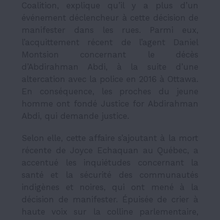
Coalition, explique qu’il y a plus d’un
événement déclencheur à cette décision de
manifester dans les rues. Parmi eux,
l’acquittement récent de l’agent Daniel
Montsion concernant le décès
d’Abdirahman Abdi, à la suite d’une
altercation avec la police en 2016 à Ottawa.
En conséquence, les proches du jeune
homme ont fondé Justice for Abdirahman
Abdi, qui demande justice.
Selon elle, cette affaire s’ajoutant à la mort
récente de Joyce Echaquan au Québec, a
accentué les inquié­tudes concer­nant la
santé et la sécu­rité des commu­nau­tés
indi­gènes et noires, qui ont mené à la
déci­sion de mani­fes­ter. Épuisée de crier à
haute voix sur la colline parlementaire,