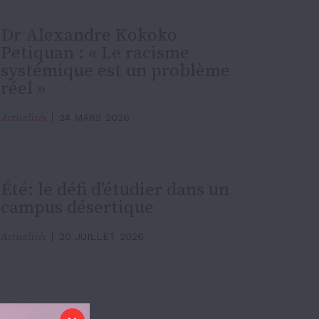
Dr Alexandre Kokoko
Petiquan : « Le racisme
systémique est un problème
réel »
Actualités
24 MARS 2026
Été: le défi d’étudier dans un
campus désertique
Actualités
20 JUILLET 2026