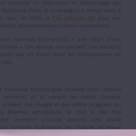
d’un doctorat en didactique et didactologie des
 Sorbonne (Paris 3) et enseigne à temps plein à
e a reçu, en 2005, le
Prix national 3M
pour son
ership éducationnel au niveau universitaire.
sseure Germain-Rutherford, « une vision d’une
traintes ». Cet espace, qui contient une panoplie
ritable pas en avant pour les francophones en
-elle.
 nouvelles technologies utilisées dans l’espace
immersif et le casque de réalité virtuelle.
 utilisent des images et des vidéos intégrées qui
ns diverses simulations, le tout à des fins
lindre immersif pourrait assurer une étude
, qui viendrait augmenter les chances de mieux
e chez les étudiant.e.s, continue-t-elle.