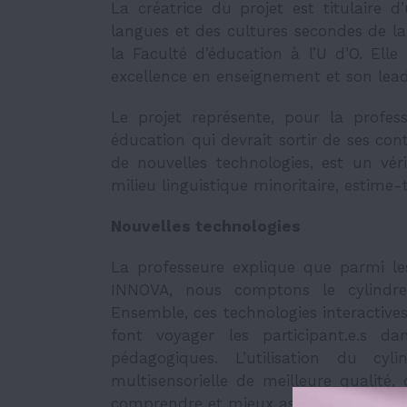
La créatrice du projet est titulaire 
langues et des cultures secondes de la
la Faculté d’éducation à l’U d’O. Ell
excellence en enseignement et son lead
Le projet représente, pour la profe
éducation qui devrait sortir de ses con
de nouvelles technologies, est un vé
milieu linguistique minoritaire, estime-t
Nouvelles technologies
La professeure explique que parmi les
INNOVA, nous comptons le cylindre 
Ensemble, ces technologies interactives
font voyager les participant.e.s da
pédagogiques. L’utilisation du cy
multisensorielle de meilleure qualité
comprendre et mieux assimiler la matièr