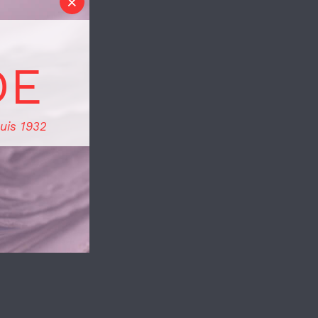
DE
uis 1932