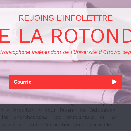
é d’éducation, encourage les professeur.e.s des
REJOINS L'INFOLETTRE
ser le cylindre dans le cadre des apprentissages.
E LA ROTON
ibue au « sentiment de
présence
dans les études,
ompétence ».
ion
 francophone indépendant de l'Université d'Ottawa dep
 projet INNOVA comme étant « une initiative que
se ». Frémont soutient que l’achat de cette
r certain.e.s, mais espère tout de même que le
 s’emparer des opportunités qu’offre INNOVA et
.e.
nant.e.s présent.e.s à l’inauguration du projet
« brouillon » pour l’avenir de l’éducation.
es chercheur.se.s, les étudiant.e.s et les
e projet et rendre l’éducation plus accessible à