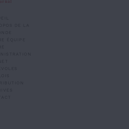
urnal
EIL
OPOS DE LA
ONDE
RE ÉQUIPE
RE
NISTRATION
GET
ÉVOLES
LOIS
RIBUTION
IVES
TACT