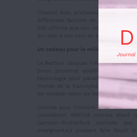
Chantal Bois, professeure à la Facult
différentes facultés de l’U d’O à utili
D
Elle affirme que son utilisation contr
qui aide à son tour au sentiment de c
Un cadeau pour le milieu de l’éducat
Journal
Le Recteur Jacques Frémont définit le
[nous pouvons] qualifier d’audacieu
technologie peut paraître risquée pou
monde de la francophonie à l’U d’O va
les modeler selon les besoins de chacun
Comme pour Frémont, plusieurs interve
considèrent INNOVA comme étant un 
Germain-Rutherford souhaite que l
enseignant.e.s puissent faire fleurir l