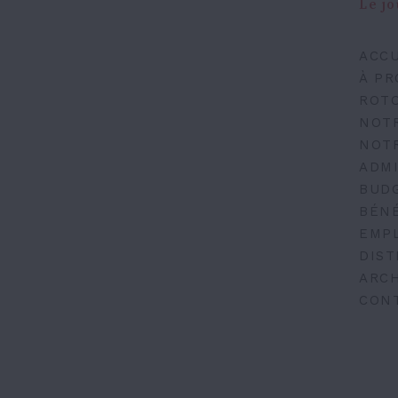
Le jo
ACCU
À PR
ROT
NOT
NOT
ADMI
BUD
BÉN
EMP
DIST
ARCH
CON