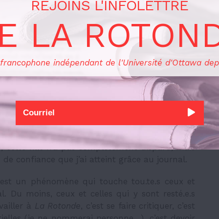
REJOINS L'INFOLETTRE
mbauche pour le poste de journaliste, que
La
t répété moi-même aux nombreux.ses employé.e.s
E LA ROTON
ois. Aussi quétaine que cela puisse sonner, cela
 francophone indépendant de l'Université d'Ottawa dep
 de se présenter à des inconnu.e.s, de sortir des
rces et obtenir des entrevues,
La Rotonde
m’a
celles qui sont passé.e.s au
109
Osgo
ode
, des
poussent à grandir professionnellement et
fille gênée, anxieuse et terrifiée à l’idée que mes
n, cette fille n’a pas complètement disparu, mais
de confiance que j’ai atteint grâce au journal.
e est un phénomène qui touche tou.te.s ceux et
l. Du moins, ceux et celles qui y sont resté.e.s
vailler à
La Rotonde
,
c’est se faire critiquer, c’est
tielles (je ne nommerai personne…), c’est devoir