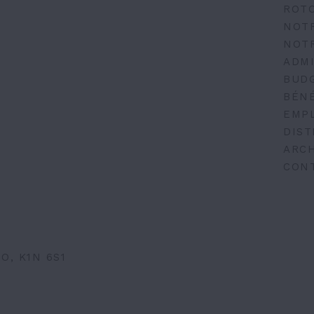
ROT
NOT
NOT
ADMI
BUD
BÉN
EMP
DIST
ARCH
CON
O, K1N 6S1