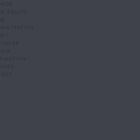
ONDE
RE ÉQUIPE
RE
NISTRATION
GET
ÉVOLES
LOIS
RIBUTION
IVES
TACT