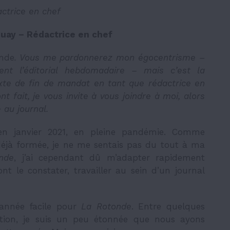
actrice en chef
guay – Rédactrice en chef
nde
. Vous me pardonnerez mon égocentrisme –
ent l’éditorial hebdomadaire – mais c’est la
exte de fin de mandat en tant que rédactrice en
 fait, je vous invite à vous joindre à moi, alors
au journal.
en janvier 2021, en pleine pandémie. Comme
déjà formée, je ne me sentais pas du tout à ma
nde
,
j’ai cependant dû m’adapter rapidement
 le constater, travailler au sein d’un journal
 année facile pour
La Rotonde
.
Entre quelques
ion, je suis un peu étonnée que nous ayons