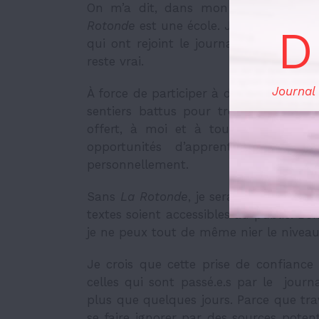
On m’a dit, dans mon entretien d’e
Rotonde
est une école. Je l’ai souven
D
qui ont rejoint le journal au fil des m
reste vrai.
Journal
À force de participer à des événements,
sentiers battus pour trouver des sou
offert, à moi et à tou.te.s ceux et 
opportunités d’apprentissage qui 
personnellement.
Sans
La Rotonde
,
je serais toujours la 
textes soient accessibles au public. Bo
je ne peux tout de même nier le niveau 
Je crois que cette prise de confianc
celles qui sont passé.e.s par le journa
plus que quelques jours. Parce que tra
se faire ignorer par des sources poten