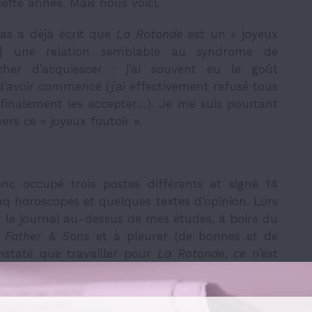
cette année. Mais nous voici.
as a déjà écrit que
La Rotonde
est un
« joyeux
nu] une relation semblable au syndrome de
er d’acquiescer : j’ai souvent eu le goût
’avoir commencé (j’ai effectivement refusé tous
 finalement les accepter…). Je me suis pourtant
ers ce « joyeux foutoir ».
nc occupé trois postes différents et signé 14
inq horoscopes et quelques textes d’opinion. Lors
er le journal au-dessus de mes études, à boire du
u
Father & Sons
et à pleurer (de bonnes et de
nstaté que travailler pour
La Rotonde
,
ce n’est
st pas qu’un simple emploi étudiant comme les