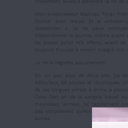
finalement réussi à atteindre la fin de 
Mon prédécesseur Mathieu Tovar-Poitr
foutoir avec lequel [il a entrete
Stockholm ». Je ne peux m’empêch
d’abandonner le journal, même avant d
les postes qu’on m’a offerts, avant de
toujours trouvée à revenir malgré moi v
Je ne le regrette aucunement.
En un peu plus de deux ans, j’ai do
éditoriaux, 68 articles et chroniques, c
de ces longues soirées à écrire, à plac
Coke Diet
(et de la sangria bleue) a
mauvaises larmes), j’ai rapidement co
pas simplement qu’écrire. Et ce n’e
autres.