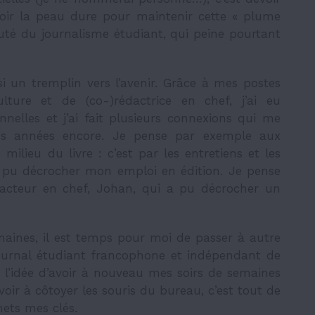
avoir la peau dure pour maintenir cette « plume
eauté du journalisme étudiant, qui peine pourtant
si un tremplin vers l’avenir. Grâce à mes postes
ulture et de (co-)rédactrice en chef, j’ai eu
nelles et j’ai fait plusieurs connexions qui me
es années encore. Je pense par exemple aux
 milieu du livre : c’est par les entretiens et les
ai pu décrocher mon emploi en édition. Je pense
cteur en chef, Johan, qui a pu décrocher un
aines, il est temps pour moi de passer à autre
journal étudiant francophone et indépendant de
 à l’idée d’avoir à nouveau mes soirs de semaines
oir à côtoyer les souris du bureau, c’est tout de
ets mes clés.