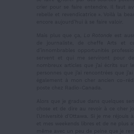
crier pour se faire entendre. Il faut 
rebelle et revendicatrice ». Voilà la b
encore aujourd’hui à se faire valoir.
Mais plus que ça,
La Rotonde
est aus
de journaliste, de cheffe Arts et c
d’innombrables opportunités profession
servent et qui me serviront pour d
nombreux articles que j’ai écrits sur le
personnes que j’ai rencontrées que j’
également à mon cher ancien co-réda
poste chez Radio-Canada.
Alors que je gradue dans quelques sem
chose et de dire au revoir à ce cher 
l’Université d’Ottawa. Si je me réjouis
et mes weekends libres et de ne plus av
même avec un peu de peine que je rem