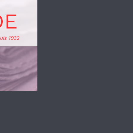
DE
uis 1932