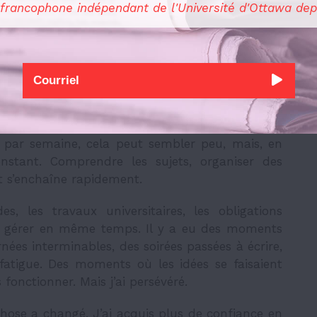
 francophone indépendant de l'Université d'Ottawa dep
s. D’autres observent davantage, interviennent
Pourtant, chacun.e contribue à sa façon.
 équilibre. Au début, il y a toujours une forme
nement du journal, les attentes et le rythme ;
ces ; accepter aussi de ne pas tout maîtriser
s par semaine, cela peut sembler peu, mais, en
constant. Comprendre les sujets, organiser des
out s’enchaîne rapidement.
s, les travaux universitaires, les obligations
ut gérer en même temps. Il y a eu des moments
nées interminables, des soirées passées à écrire,
fatigue. Des moments où les idées se faisaient
 fonctionner. Mais j’ai persévéré.
chose a changé. J’ai acquis plus de confiance en