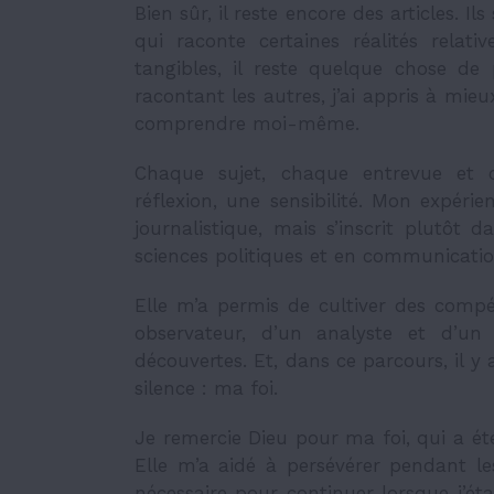
Bien sûr, il reste encore des articles.
qui raconte certaines réalités relat
tangibles, il reste quelque chose de
racontant les autres, j’ai appris à m
comprendre moi-même.
Chaque sujet, chaque entrevue et 
réflexion, une sensibilité. Mon expéri
journalistique, mais s’inscrit plutô
sciences politiques et en communicati
Elle m’a permis de cultiver des compét
observateur, d’un analyste et d’u
découvertes. Et, dans ce parcours, il 
silence : ma foi.
Je remercie Dieu pour ma foi, qui a ét
Elle m’a aidé à persévérer pendant 
nécessaire pour continuer lorsque j’ét