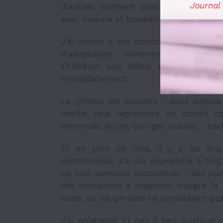
Journal
d’autres, animent plus les discussion
avec mesure et travaillent en silence. 
J’ai appris à me positionner dans cet
d’adaptation : comprendre le fonction
s’habituer aux délais et aux exigen
immédiatement.
Le rythme est soutenu : deux article
réalité, cela représente un travail 
entrevues, écrire, corriger, publier… t
Et en plus de cela, il y a les étude
personnelles. J’ai dû apprendre à to
où tout semblait s’accumuler : des jour
des échéances à respecter malgré la 
rares, où les phrases ne semblaient pas
J’ai progressé. Et peu à peu, quelque 