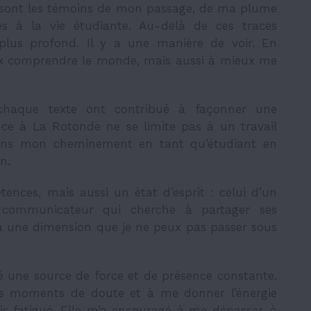
 Ils sont les témoins de mon passage, de ma plume
ives à la vie étudiante. Au-delà de ces traces
 plus profond. Il y a une manière de voir. En
ieux comprendre le monde, mais aussi à mieux me
chaque texte ont contribué à façonner une
ence à La Rotonde ne se limite pas à un travail
t dans mon cheminement en tant qu’étudiant en
on.
ences, mais aussi un état d’esprit : celui d’un
n communicateur qui cherche à partager ses
y a une dimension que je ne peux pas passer sous
é une source de force et de présence constante.
les moments de doute et à me donner l’énergie
ais fatigué. Elle m’a encouragé à me dépasser, à