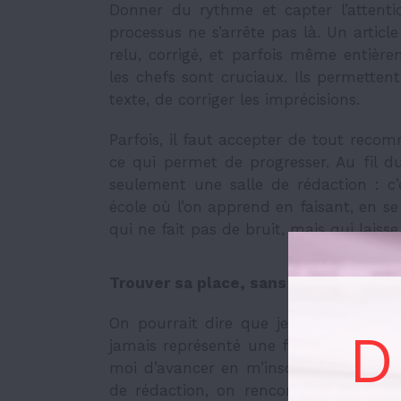
Donner du rythme et capter l’attentio
processus ne s’arrête pas là. Un article
relu, corrigé, et parfois même entière
les chefs sont cruciaux. Ils permetten
texte, de corriger les imprécisions.
Parfois, il faut accepter de tout recomm
ce qui permet de progresser. Au fil d
seulement une salle de rédaction : c’e
école où l’on apprend en faisant, en 
qui ne fait pas de bruit, mais qui laiss
Trouver sa place, sans faire de bruit
On pourrait dire que je suis discret. E
D
jamais représenté une faiblesse pour 
moi d’avancer en m’inscrivant dans un
de rédaction, on rencontre une variét