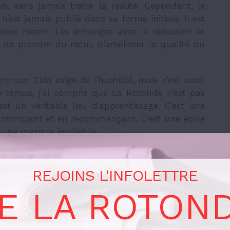
n, sans jamais trahir la réalité. Cependant, le
 n’est jamais publié dans sa forme initiale. Il est
ment réécrit. Les échanges avec la rédaction et
t de prendre du recul, d’améliorer la qualité du
encer. Cela exige de l’humilité, mais c’est aussi
u temps, j’ai compris que La Rotonde n’est pas
st un véritable lieu d’apprentissage. C’est une
se trompant et en recommençant. C’est une école
e une marque indélébile.
REJOINS L'INFOLETTRE
t ce serait vrai. Cette discrétion n’a cependant
E LA ROTON
moi, mais plutôt un choix. C’est un moyen pour
 milieu sans avoir à m’imposer. Dans une salle
é de personnalités. Certaines parlent plus que