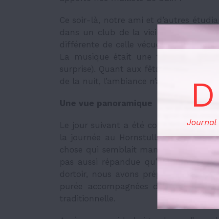
Ce soir-là, notre ami et d’autres étudia
dans un club de la vieille ville. Bien
différente de celle vécue au Canada, il
La musique était une fusion de danc
surprise). Quant aux fêtard.e.s suédois.e
D
de la nuit, l’ambiance n’a jamais vraim
Une vue panoramique
Journal
Le jour suivant a été consacré à une v
la journée au
Hornstulls marknad
, u
chose qui semblait manquer était la n
pas aussi répandue qu’elle ne l’est d
dortoir, nous avons préparé nos prop
purée accompagnées d’airelles (
lingo
traditionnelle.