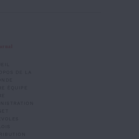
urnal
EIL
OPOS DE LA
ONDE
RE ÉQUIPE
RE
NISTRATION
GET
ÉVOLES
LOIS
RIBUTION