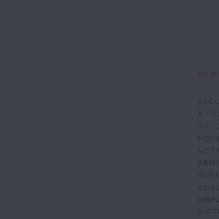
Le jo
ACCU
À PR
ROT
NOT
NOT
ADMI
BUD
BÉN
EMP
DIST