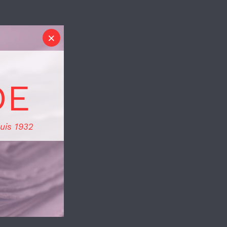
DE
uis 1932