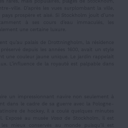
es rares, mais populaires, plages de Stockholm,
e-ville. D’après les vues surplombant la ville,
n pays prospère et aisé. Si Stockholm jouit d’une
notamment à ses cours d’eau immaculés, les
alement une certaine luxure.
ident qu’au palais de Drottningholm, la résidence
 préservé depuis les années 1600, avait un style
 une couleur jaune unique. Le jardin rappelait
aux. L’influence de la royauté est palpable dans
ruire un impressionnant navire non seulement à
nt dans le cadre de sa guerre avec la Pologne-
atinoire de hockey, il a coulé quelques minutes
al. Exposé au musée
Vasa
de Stockholm, il est
s les mieux conservés au monde puisqu’il est