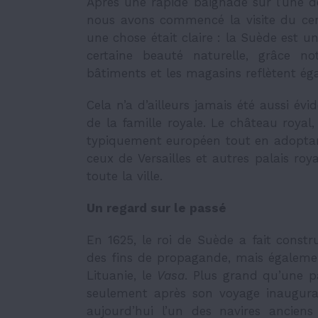
Après une rapide baignade sur l’une d
nous avons commencé la visite du centr
une chose était claire : la Suède est u
certaine beauté naturelle, grâce 
bâtiments et les magasins reflètent ég
Cela n’a d’ailleurs jamais été aussi év
de la famille royale. Le château royal,
typiquement européen tout en adoptant
ceux de Versailles et autres palais roy
toute la ville.
Un regard sur le passé
En 1625, le roi de Suède a fait const
des fins de propagande, mais égaleme
Lituanie, le
Vasa
. Plus grand qu’une p
seulement après son voyage inaugur
aujourd’hui l’un des navires ancien