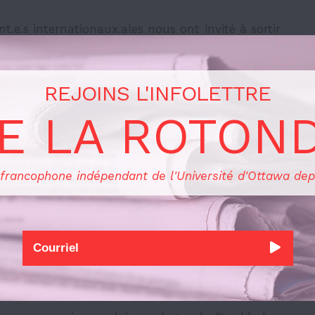
nt.e.s internationaux.ales nous ont invité à sortir
 que cette expérience n’ait pas été profondément
 était intéressant de les comparer le lendemain.
ehall, d’électronique et du groupe ABBA (sans
REJOINS L'INFOLETTRE
.s, ils.elles étaient extrêmement dociles, et au fil
E LA ROTON
ent changé.
 francophone indépendant de l'Université d'Ottawa dep
éritable visite de la ville. Nous avons commencé
n marché de
food trucks
international. La seule
ourriture suédoise qui, comme au Canada, n’est
ans d’autres coins du monde. À notre retour au
res boulettes de viande et pommes de terre en
nberries
), afin de goûter à la cuisine suédoise