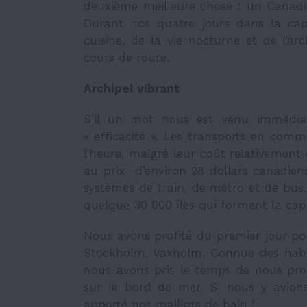
deuxième meilleure chose : un Canadie
Durant nos quatre jours dans la capi
cuisine, de la vie nocturne et de l’ar
cours de route.
Archipel vibrant
S’il un mot nous est venu immédiate
« efficacité ». Les transports en comm
l’heure, malgré leur coût relativement
au prix d’environ 28 dollars canadie
systèmes de train, de métro et de bus, 
quelque 30 000 îles qui forment la capi
Nous avons profité du premier jour pour 
Stockholm, Vaxholm. Connue des habi
nous avons pris le temps de nous pro
sur le bord de mer. Si nous y avion
apporté nos maillots de bain !