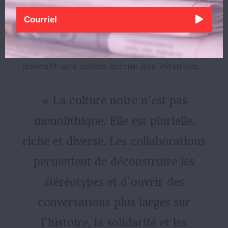
respect et l’échange. Les collaborations
entre associations renforcent d’ailleurs
cette dynamique. En unissant leurs
ressources, elles élargissent leurs publics et
donnent une portée accrue aux initiatives.
« La culture noire n'est pas
monolithique. Elle est plurielle,
riche et diverse. Les collaborations
permettent de déconstruire les
stéréotypes et d'ouvrir des
conversations plus larges sur
l'histoire, la solidarité et les