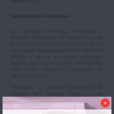
engagement.
Opportunités et prudence
Le vice-doyen Pacifique Manirakiza a
présenté l’évènement de manière nuancée
et équilibrée, mettant en évidence à la fois
ses aspects pédagogiques et les défis qu’il
soulève. « Je suis venu pour encourager,
mais j’ai énormément appris. Cette activité
offre une excellente occasion de
démystifier l’IA. »
Manirakiza a souligné l’importance de
dissiper les craintes liées à ces
technologies. Selon lui, plusieurs personnes
de sa génération pensent que l’IA va
compromettre le raisonnement et l’effort