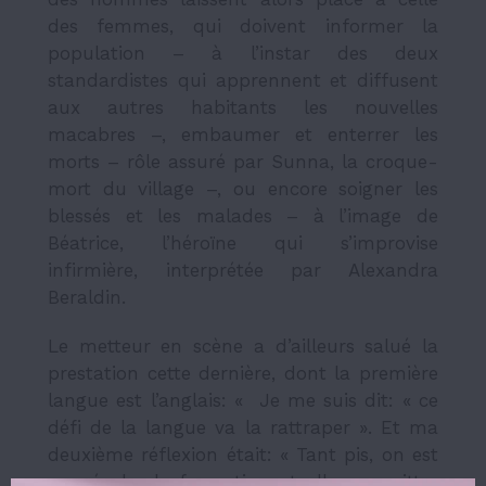
des femmes, qui doivent informer la
population – à l’instar des deux
standardistes qui apprennent et diffusent
aux autres habitants les nouvelles
macabres –, embaumer et enterrer les
morts – rôle assuré par Sunna, la croque-
mort du village –, ou encore soigner les
blessés et les malades – à l’image de
Béatrice, l’héroïne qui s’improvise
infirmière, interprétée par Alexandra
Beraldin.
Le metteur en scène a d’ailleurs salué la
prestation cette dernière, dont la première
langue est l’anglais: « Je me suis dit: « ce
défi de la langue va la rattraper ». Et ma
deuxième réflexion était: « Tant pis, on est
une école de formation et elle va quitter