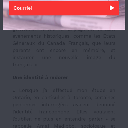
M. Power insiste aussi sur le fait que le
« leadership politique et économique » est
également important pour garder la
culture francophone. « La nouvelle
génération va tourner la page sur certains
événements historiques, comme les États
Généraux du Canada Français, que leurs
parents ont encore en mémoire, et
instaurer une nouvelle image du
français. »
Une identité à redorer
« Lorsque j’ai effectué mon étude en
Ontario, en particulier à Toronto, certaines
personnes interrogées avaient dénoncé
l’identité francophone. Elles voulaient
l’oublier, ne plus en entendre parler » se
rappelle Amal Madibbo, sociologue et