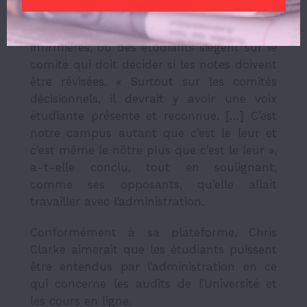
lorsqu’on conteste une note. » Elle a donné
en exemple le modèle employé en sciences
infirmières, où des étudiants siègent sur le
comité qui doit décider si les notes doivent
être révisées. « Surtout sur les comités
décisionnels, il devrait y avoir une voix
étudiante présente et reconnue. […] C’est
notre campus autant que c’est le leur et
c’est même le nôtre plus que c’est le leur »,
a-t-elle conclu, tout en soulignant,
comme ses opposants, qu’elle allait
travailler avec l’administration.
Conformément à sa plateforme, Chris
Clarke aimerait que les étudiants puissent
être entendus par l’administration en ce
qui concerne les audits de l’Université et
les cours en ligne.