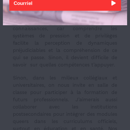
respect et la bienveillance, de la
maternelle au postsecondaire. Mon
approche est basée sur l’acquisition de
connaissances, car comprendre les
systèmes de pression et de privilèges
facilite la perception de dynamiques
préjudiciables et la compréhension de ce
qui se passe. Sinon, il devient difficile de
savoir sur quelles compétences t’appuyer.
Sinon, dans les milieux collégiaux et
universitaires, on nous invite en salle de
classe pour participer à la formation de
futurs professionnels. J’aimerais aussi
collaborer avec les institutions
postsecondaires pour intégrer des modules
queers dans les curriculums officiels,
surtout en éducation et en santé. Nos