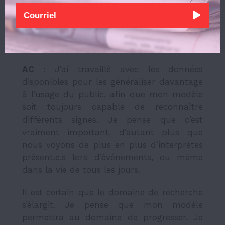
technologie apporte à la communauté
sourde et malentendante en termes de
communication quotidienne ? Avez-vous
pu la tester dans la réalité ?
AC :
J’ai travaillé avec les données
disponibles pour les généraliser davantage
à l’usage du public, afin que mon modèle
soit toujours capable de reconnaître
différents signes. Je pense que c’est
vraiment important, d’autant plus que
nous voyons de plus en plus d’interprètes
présent.e.s lors d’événements, ou même
dans la vie de tous les jours.
Il est certain que le domaine de recherche
s’élargit. Je pense que mon modèle
permettra au domaine de progresser. Je