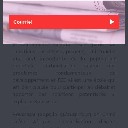
l’organisation de la conférence. Jean-
François Rousseau, professeur à l’ÉDIM et
directeur de programme au sein de
l’ICCCASU, nous informe qu’il existe « une
sorte de symbiose entre l’organisation de
l’ICCCASU et la vision de l’École ».
« Clairement, lorsque l’on parle de
questions de développement, qui touche
une part importante de la population
mondiale, l’urbanisation touche des
problèmes fondamentaux de
développement et l’ÉDIM est une école qui
est bien placée pour participer au débat et
apporter des solutions potentielles »,
explique Rousseau.
Rousseau rappelle qu’aussi bien en Chine
qu’en Afrique, l’urbanisation devrait