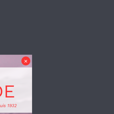
DE
uis 1932