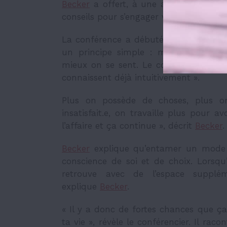
Becker
a offert, à une agora remplie 
conseils pour s’engager vers un mode d
La conférence a débuté par un résumé 
un principe simple : moins on détien
mieux on se sent. Le conférencier fai
connaissent déjà intuitivement ».
Plus on possède de choses, plus on
insatisfait.e, on travaille plus pour a
l’affaire et ça continue », décrit
Becker
Becker
explique qu’entamer un mode d
conscience de soi et de choix. Lorsqu
retrouve avec de l’espace supplé
explique
Becker
.
« Il y a donc de fortes chances que ça
ta vie », révèle le conférencier.
Il raco