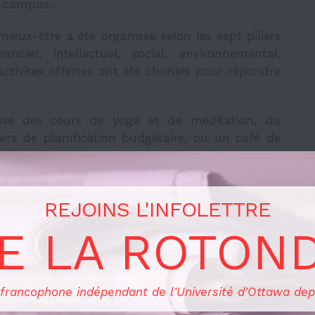
e campus.
eux-être a été organisée selon les sept piliers
ier, intellectuel, social, environnemental,
activités offertes ont été choisies pour répondre
se des cours de yoga et de méditation, du
iers de planification budgétaire, ou un café de
rent des conseils pour manger à petits prix.
REJOINS L'INFOLETTRE
férence portant sur le minimalisme par le
E LA ROTON
r un bref discours de Macinnes et du recteur de
tient à préciser que, bien que la santé mentale
durant la semaine du mieux-être, il s’agit d’un
oute l’année, voire tous les jours de notre vie.
 francophone indépendant de l'Université d'Ottawa dep