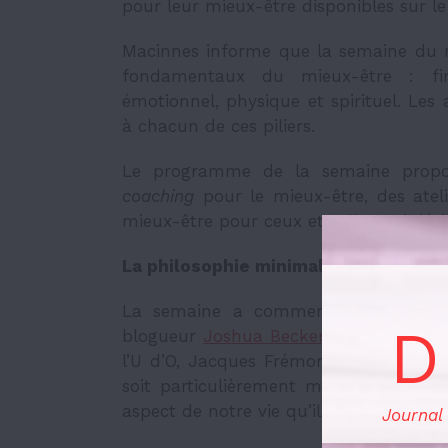
pour leur mieux-être disponibles sur l
Macinnes informe que la semaine du mi
fondamentaux du mieux-être : financ
émotionnel, physique et spirituel. Les 
à chacun de ces piliers.
Le programme de la semaine propo
coaching
pour le mieux-être, des atel
mieux-être pour ceux et celles qui dési
La philosophie minimaliste
La semaine a commencé par une con
D
blogueur
Joshua Becker
, ainsi que pa
l’U d’O, Jacques Frémont. Ce dernier 
soit particulièrement mise en valeur 
aspect de notre vie qu’il faut cultiver t
Journal