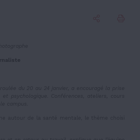
hotographe
rnaliste
roulée du 20 au 24 janvier, a encouragé la prise
 et psychologique. Conférences, ateliers, cours
 le campus.
ne autour de la santé mentale, le thème choisi
re et en retour au travail, explique que l’équipe