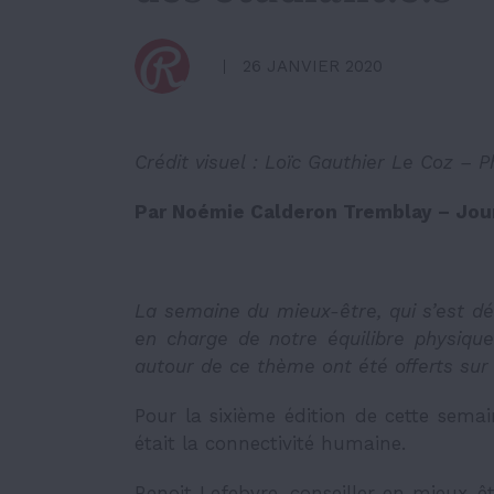
26 JANVIER 2020
Crédit visuel :
Loïc Gauthier Le Coz
– P
Par Noémie Calderon Tremblay – Jou
La semaine du mieux-être, qui s’est dé
en charge de notre équilibre physique
autour de ce thème ont été offerts sur
Pour la sixièm
e
édition de cette semai
était la connectivité humaine.
Benoit Lefebvre, conseiller en mieux-êt