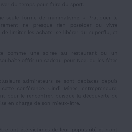
ouver du temps pour faire du sport.
une seule forme de minimalisme. « Pratiquer le
airement ne presque rien posséder ou vivre
t de limiter les achats, se libérer du superflu, et
ience comme une soirée au restaurant ou un
 souhaite offrir un cadeau pour Noël ou les fêtes
plusieurs admirateurs se sont déplacés depuis
à cette conférence. Cindi Mines, entrepreneure,
nt pour le rencontrer, puisque la découverte de
rise en charge de son mieux-être.
tre ont été victimes de leur popularité et n’ont