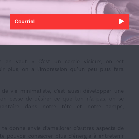
d’étudiant.e.s et de membres du personnel, des
e vie minimaliste.
de la philosophie minimaliste. Elle repose sur
t de possessions matérielles non essentielles,
t remarquer que « c’est une notion que tou.te.s
 en veut. « C’est un cercle vicieux, on est
voir plus, on a l’impression qu’un peu plus fera
.
e vie minimaliste, c’est aussi développer une
’on cesse de désirer ce que l’on n’a pas, on se
mentaire dans notre tête et notre temps,
 te donne envie d’améliorer d’autres aspects de
nte pouvoir consacrer plus d’énergie à entretenir