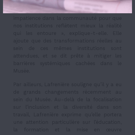
Réconciliation,
#Moiaussi
, et
#Laviedesnoirscompte
. « Il y a une
impatience dans la communauté pour que
nos institutions reflètent mieux la réalité
qui les entoure », explique-t-elle. Elle
ajoute que des transformations réelles au
sein de ces mêmes institutions sont
attendues, et se dit prête à mitiger les
barrières systémiques cachées dans le
Musée.
Par ailleurs, Lafrenière souligne qu’il y a eu
de grands changements récemment au
sein du Musée. Au-delà de la focalisation
sur l’inclusion et la diversité dans son
travail, Lafrenière exprime qu’elle portera
une attention particulière sur l’éducation,
la formation et la mise en œuvre