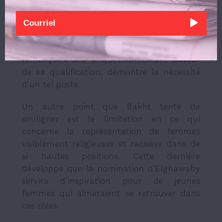
pourrait faire partie d’une plus grande
stratégie, qui amènerait à son tour un
véritable changement. Pour elle, le simple
fait de pouvoir observer de telles
remarques, soit le questionnement autour
de sa qualification, démontre la nécessité
d’un tel poste.
Un autre point que Bakht tente de
souligner est la limitation en ce qui
concerne la représentation de femmes
visiblement religieuses et racisées dans de
si hautes positions. Cette dernière
développe que la nomination d’Elghawaby
servira d’inspiration pour de jeunes
femmes qui aimeraient se retrouver dans
ces rôles.