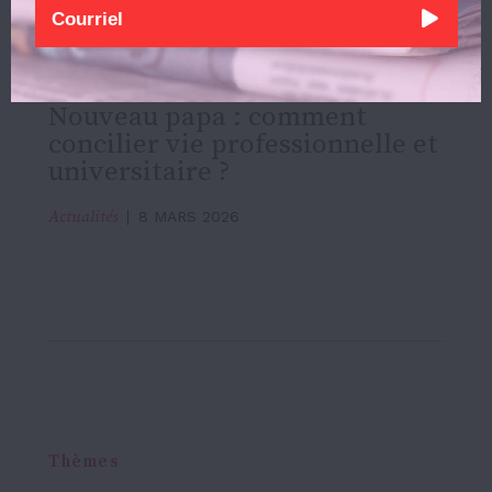
Actualités
3 AOÛT 2026
Nouveau papa : comment
concilier vie professionnelle et
universitaire ?
Actualités
8 MARS 2026
Thèmes