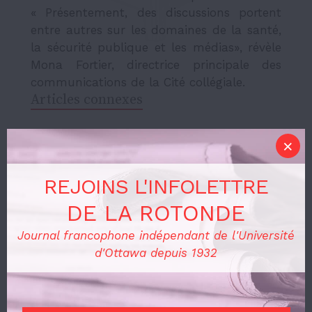
« Présentement, des discussions portent
entre autres sur les domaines de la santé,
la sécurité publique et les médias», révèle
Mona Fortier, directrice principale des
communications de la Cité collégiale.
Articles connexes
Le Mois de la fierté prend vie à
l’Université d’Ottawa
REJOINS L'INFOLETTRE
Actualités
13 JUIN 2026
DE LA ROTONDE
Journal francophone indépendant de l'Université
d'Ottawa depuis 1932
Quand La Loi sur les langues
officielles fait "Jaser" !