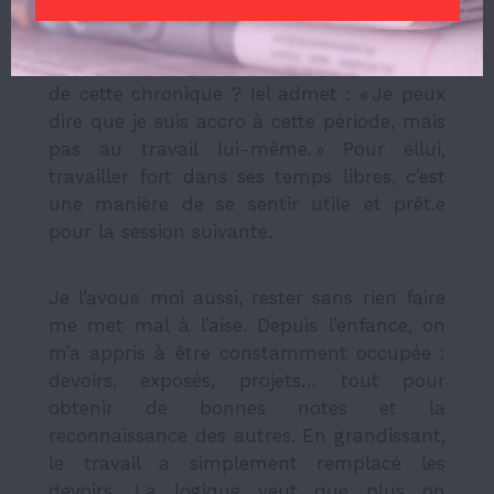
Rappelez-vous
du
.de
la collègue en début
de cette chronique ? Iel admet : « Je peux
dire que je suis accro à cette période, mais
pas au travail lui-même. » Pour ellui,
travailler fort dans ses temps libres, c’est
une manière de se sentir utile et prêt.e
pour la session suivante.
Je l’avoue moi aussi, rester sans rien faire
me met mal à l’aise. Depuis l’enfance, on
m’a appris à être constamment occupée :
devoirs, exposés, projets… tout pour
obtenir de bonnes notes et la
reconnaissance des autres. En grandissant,
le travail a simplement remplacé les
devoirs. La logique veut que plus on