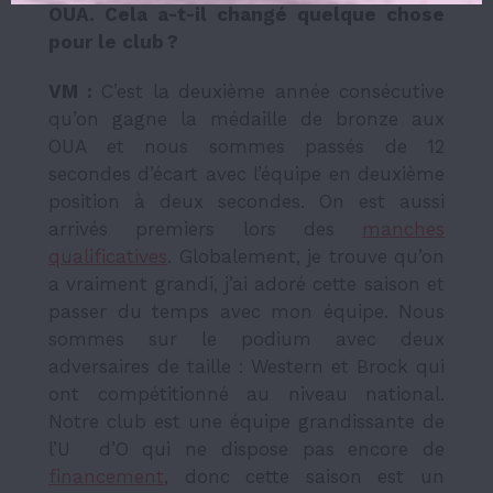
OUA. Cela a-t-il changé quelque chose
pour le club ?
VM :
C’est la deuxième année consécutive
qu’on gagne la médaille de bronze aux
OUA et nous sommes passés de 12
secondes d’écart avec l’équipe en deuxième
position à deux secondes. On est aussi
arrivés premiers lors des
manches
qualificatives
. Globalement, je trouve qu’on
a vraiment grandi, j’ai adoré cette saison et
passer du temps avec mon équipe. Nous
sommes sur le podium avec deux
adversaires de taille : Western et Brock qui
ont compétitionné au niveau national.
Notre club est une équipe grandissante de
l’U d’O qui ne dispose pas encore de
financement
, donc cette saison est un