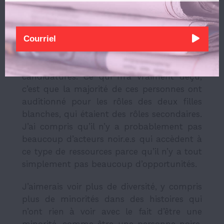
participé au festival
Fresh Meat
il y a
quelques semaines. À l’occasion de cette
pièce, je cherchais à engager un acteur
noir pour le spectacle. Lorsque j’ai
auditionné pour les rôles principaux et
deux autres petits rôles, j’ai reçu 48
candidatures. Ce qui m’a vraiment déçu,
c’est que la majorité de ces personnes ont
auditionné pour les rôles des deux filles
blanches, qui étaient des rôles secondaires.
J’ai compris qu’il n’y a probablement pas
beaucoup d’acteurs noir.e.s qui accèdent à
ce type de ressources parce qu’il n’y a tout
simplement pas beaucoup d’opportunités.
J’aimerais voir plus de diversité, y compris
plus de minorités dans des histoires qui
n’ont rien à voir avec le fait d’être une