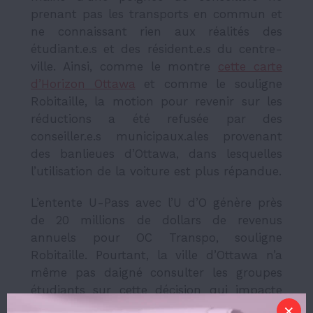
prenant pas les transports en commun et
ne connaissant rien aux réalités des
étudiant.e.s et des résident.e.s du centre-
ville. Ainsi, comme le montre
cette carte
d’Horizon Ottawa
et comme le souligne
Robitaille, la motion pour revenir sur les
réductions a été refusée par des
conseiller.e.s municipaux.ales provenant
des banlieues d’Ottawa, dans lesquelles
l’utilisation de la voiture est plus répandue.
L’entente U-Pass avec l’U d’O génère près
de 20 millions de dollars de revenus
annuels pour OC Transpo, souligne
Robitaille. Pourtant, la ville d’Ottawa n’a
même pas daigné consulter les groupes
étudiants sur cette décision qui impacte
profondément leur quotidien.
Bref, entre