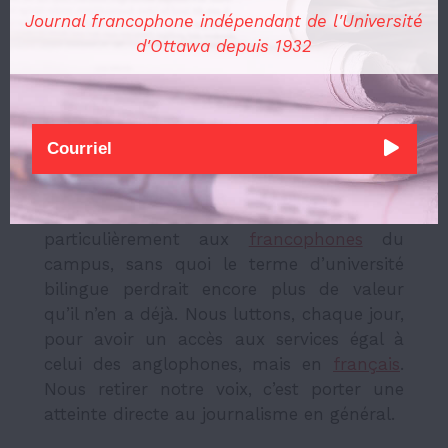
directement atteinte au droit à
Journal francophone indépendant de l'Université
l’information de chacun.e, aux intérêts de
d'Ottawa depuis 1932
la communauté, ainsi qu’au reflet des voix
étudiantes, déjà minimisées par la
pandémie. Qui serait plus apte que nous à
parler de notre propre communauté ?
Nous donnons une voix aux communautés
minoritaires de l’U d’O, et tout
particulièrement aux
francophones
du
campus, sans quoi le terme d’université
bilingue perdrait encore plus de valeur
qu’il n’en a déjà. Nous luttons, chaque jour,
pour avoir un accès aux services égal à
celui des anglophones, mais en
français
.
Nous retirer notre voix, c’est porter une
atteinte directe au journalisme en général.