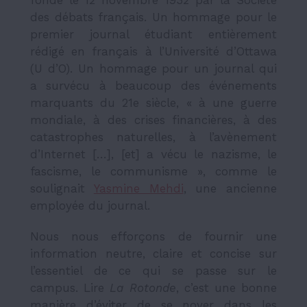
des débats français. Un hommage pour le
premier journal étudiant entièrement
rédigé en français à l’Université d’Ottawa
(U d’O). Un hommage pour un journal qui
a survécu à beaucoup des événements
marquants du 21e siècle, « à une guerre
mondiale, à des crises finan­cières, à des
catas­trophes natu­relles, à l’avè­ne­ment
d’In­ter­net […], [et] a vécu le nazisme, le
fascisme, le commu­nisme », comme le
soulignait
Yasmine Mehdi
, une ancienne
employée du journal.
Nous nous efforçons de fournir une
information neutre, claire et concise sur
l’essentiel de ce qui se passe sur le
campus. Lire
La Rotonde
, c’est une bonne
manière d’éviter de se noyer dans les