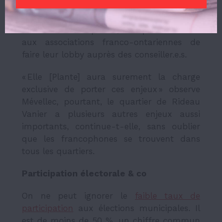
de voter. De plus, Turgeon ajoute que
plusieurs conseiller.e.s sont sensibilisé.e.s à
la cause francophone, et qu’il reviendra
aux associations franco-ontariennes de
faire leur lobby auprès des conseiller.e.s.
« Elle [Plante] aura surement la charge
exclusive de porter ces enjeux » observe
Mévellec, pourtant, le quartier de Rideau
Vanier a plusieurs autres enjeux aussi
importants, continue-t-elle, sans oublier
que les francophones se trouvent dans
tous les quartiers.
Participation électorale & co
On ne peut ignorer le
faible taux de
participation
aux élections municipales. Il
est de moins de 50 %, un chiffre commun