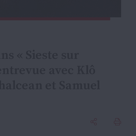
ns « Sieste sur
: entrevue avec Klô
ihalcean et Samuel