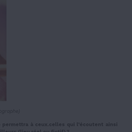
tographe)
permettra à ceux.celles qui l’écoutent ainsi
eurs (lieu réel ou fictif) ?