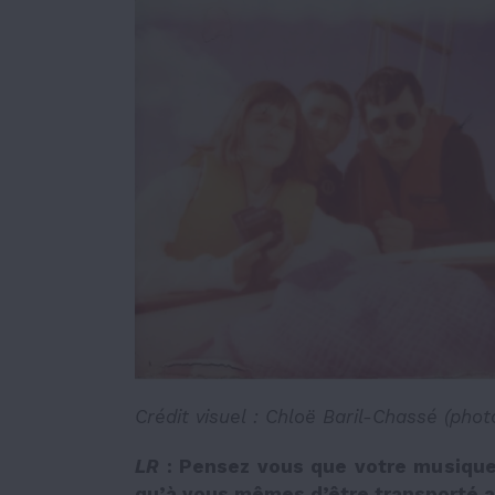
Crédit visuel : Chloë Baril-Chassé (pho
LR
: Pensez vous que votre musique 
qu’à vous mêmes d’être transporté aill