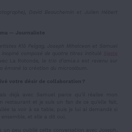
hotographe), David Beauchemin et Julien Hébert
ama — Journaliste
 artistes Klô Pelgag, Joseph Mihalcean et Samuel
 inopiné composé de quatre titres intitulé
Sieste
avec
La Rotonde
, le trio d’ami.e.s est revenu sur
t a émané la création du microalbum.
ivé votre désir de collaboration ?
lais déjà avec Samuel parce qu’il réalise mon
 restaurant et je suis un fan de ce qu’elle fait,
allée la voir à sa table, puis je lui ai demandé si
ensemble, et elle a dit oui.
ais un peu oublié cette conversation avec Joseph.