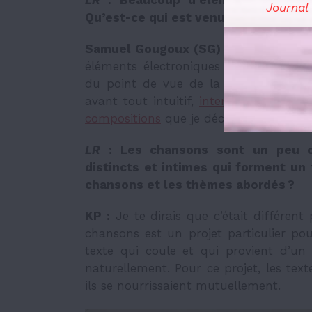
LR
: Beaucoup d’éléments s’enchev
Journal
Qu’est-ce qui est venu alimenter vos
Samuel Gougoux (SG) :
Je pense que 
éléments électroniques et rythmiques.
du point de vue de la composition av
avant tout intuitif,
interprétatif
et il c
compositions
que je décelais dans les p
LR
: Les chansons sont un peu c
distincts et intimes qui forment un 
chansons et les thèmes abordés ?
KP :
Je te dirais que c’était différent
chansons est un projet particulier pour
texte qui coule et qui provient d’un 
naturellement. Pour ce projet, les te
ils se nourrissaient mutuellement.