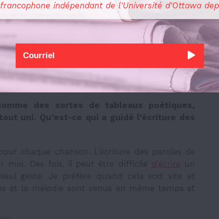
êtrent et cohabitent sur le plan sonore.
 francophone indépendant de l'Université d'Ottawa dep
 choix ?
ta question porte sur les choix des
timbres
, les
 Les pièces que je recevais fonctionnaient déjà
ant même que j’intervienne. Mon travail était
onsistait à mettre en évidence les intentions de
remiers jets.
omme des sortes de tableaux poétiques,
tout uni. Qu’est-ce qui a guidé l’écriture des
 pour chaque chanson. L’écriture des paroles de
 moi. Des fois, il peut être difficile
d’écrire
un
seul geste. Je préfère quand cela sort vite et
xtes et la mélodie sont venus en même temps et