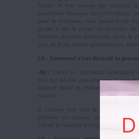
*rires* Il m’a envoyé par courriel l
quatrième chanson du mini album. Je n
avec le morceau, mais j’avais envie d’
projet a été le plaisir de procéder ai
d’inviter d’autres personnes dans le 
café
et je l’ai trouvé sympathique. Il s’e
LR
:
Comment s’est déroulé le proces
JM :
C’était un processus épistolaire q
moi qui envoie une chanson à la guitar
l’aspect texte et mélodie, puis Samu
touche.
À chaque fois que je recevais quelqu
D
déballer un cadeau, parce que je ne
C’était le résultat d’un premier jet artis