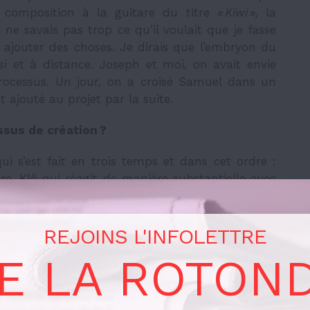
a composition à la guitare du titre
« Kiwi »,
la
e savais pas trop ce qu’il voulait que je fasse
y ajouter des choses. Je dirais que l’embryon du
nsi et à distance. Joseph et moi, on avait envie
processus. Un jour, on a croisé Samuel dans un
st ajouté au projet par la suite.
sus de création ?
ui s’est fait en trois temps et dans cet ordre :
e, Klô qui réagit de manière substantielle avec
el qui rattrape le tout en venant y ajouter sa
REJOINS L'INFOLETTRE
e chose de leur part, j’avais l’impression de
E LA ROTON
 voyais pas la musique évoluer en temps réel.
tique et j’ai adoré cette façon de travailler.