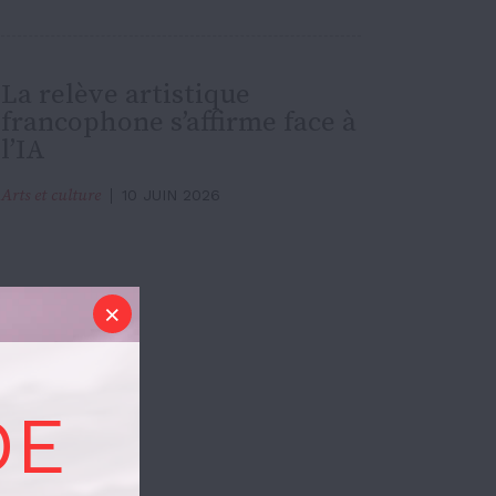
La relève artistique
francophone s’affirme face à
l’IA
Arts et culture
10 JUIN 2026
DE