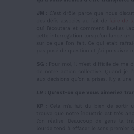
JM :
C’est drôle parce que nous discut
des défis associés au fait de
faire de 
qui l’écoutera et comment ils.elles l’a
cette interrogation lorsqu’on lance un
sur ce que l’on fait. Ce qui était rafra
pas posé de question et j’ai pu suivre m
SG :
Pour moi, il m’est difficile de me 
de notre action collective. Quand je l
aux décisions qu’on a prises. Il y a une
LR
: Qu’est-ce que vous aimeriez tr
KP :
Cela m’a fait du bien de sortir u
trouve que notre industrie est très anc
l’on réalise. Beaucoup de gens la t
lourde tend à effacer le sens premier q