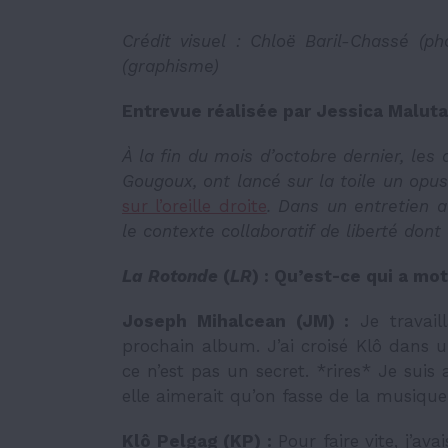
Crédit visuel : Chloë Baril-Chassé (p
(graphisme)
Entrevue réalisée par Jessica Malut
À la fin du mois d’octobre dernier, les
Gougoux, ont lancé sur la toile un opus
sur l’oreille droite
. Dans un entretien 
le contexte collaboratif de liberté don
La Rotonde
(
LR
) : Qu’est-ce qui a mot
Joseph Mihalcean (JM) :
Je travail
prochain album. J’ai croisé Klô dans un
ce n’est pas un secret. *rires* Je suis 
elle aimerait qu’on fasse de la musique 
Klô Pelgag (KP) :
Pour faire vite, j’av