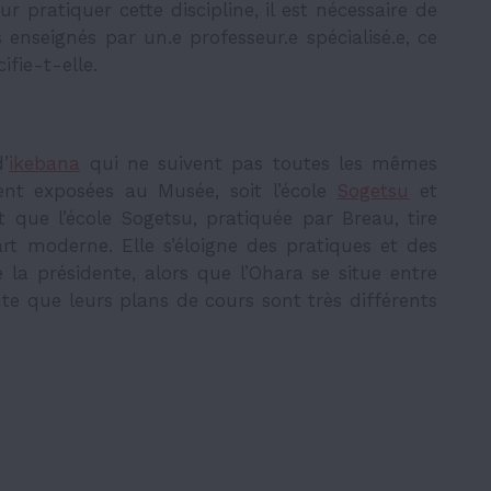
r pratiquer cette discipline, il est nécessaire de
enseignés par un.e professeur.e spécialisé.e, ce
fie-t-elle.
’
ikebana
qui ne suivent pas toutes les mêmes
ent exposées au Musée, soit l’école
Sogetsu
et
st que l’école Sogetsu, pratiquée par Breau, tire
t moderne. Elle s’éloigne des pratiques et des
e la présidente, alors que l’Ohara se situe entre
ute que leurs plans de cours sont très différents