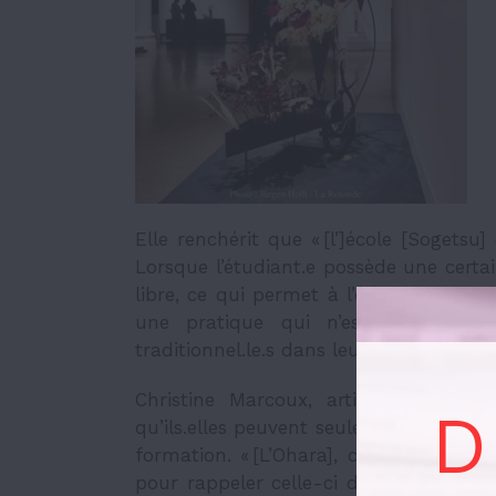
Elle renchérit que « [l’]école [Sogetsu
Lorsque l’étudiant.e possède une certain
libre, ce qui permet à l’élève d’être
cré
une pratique qui n’est pas partagé
traditionnel.le.s dans leurs parcours.
Christine Marcoux, artiste de l’écol
D
qu’ils.elles peuvent seulement expérime
formation. « [L’Ohara], c’est amener l
pour rappeler celle-ci dans une maison