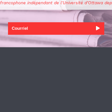
 francophone indépendant de l'Université d'Ottawa dep
des sculptures à l’aide de fleurs, pour créer un
ement est d’être équilibré. Elle explique qu’il y a
’atteindre cette balance et de maîtriser cet art.
re précisément une fois et demie la grandeur du
informe-t-elle.