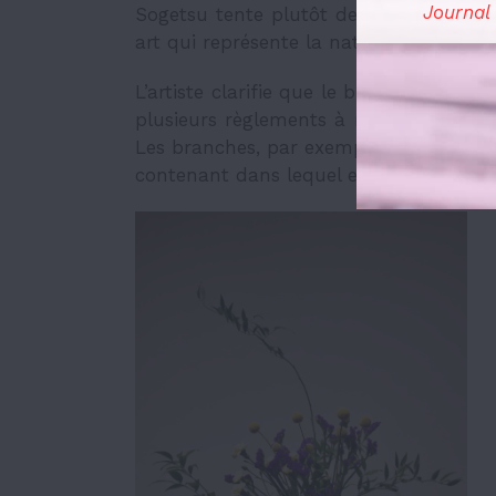
Journal
Sogetsu tente plutôt de confectionner 
art qui représente la nature.
L’artiste clarifie que le but d’un arrang
plusieurs règlements à respecter afin d
Les branches, par exemple, doivent fai
contenant dans lequel elles se situent, 