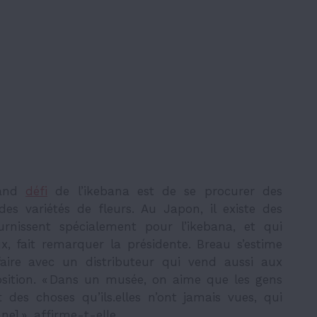
rand
défi
de l’ikebana est de se procurer des
es variétés de fleurs. Au Japon, il existe des
urnissent spécialement pour l’ikebana, et qui
x, fait remarquer la présidente. Breau s’estime
ffaire avec un distributeur qui vend aussi aux
position. « Dans un musée, on aime que les gens
 des choses qu’ils.elles n’ont jamais vues, qui
ne] », affirme-t-elle.