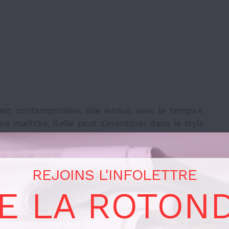
] est contemporaine, elle évolue avec le temps ».
e maîtrise, il.elle peut s’aventurer dans le style
atif.ve
, souligne-t-elle. Breau explique que c’est
e par l’Ohara, dont les artistes sont très
REJOINS L'INFOLETTRE
e Ohara ayant participé à l’exposition, avance
E LA ROTON
nter avec une forme libre à la toute fin de leur
a
nature
à l’intérieur d’un vase, d’un contenant,
 », explique-t-elle. Marcoux précise que l’école