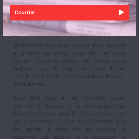
Toute cette histoire vous a ouvert l’appétit,
direction le Marché By. Si vous voulez vous
sucrer le bec (manger des sucreries), rien
de mieux qu’une queue de castor. Une
petite soif ? Un breuvage (boisson) !
Maintenant que vous pouvez jaser (parler)
à propos du froid, vous vêtir et vous
nourrir convenablement, et même vous
bagarrer dans la langue de Garou, il faut
que je vous parle des expressions franco-
ontariennes.
Pour être tout à fait honnête, avant
d’arriver à Ottawa, je ne connaissais pas
l’existence de ce peuple d’irréductibles qui
parle « ontarois ». C’est à
La Rotonde
que
j’ai appris à découvrir sa culture, à
décrypter sa langue et à percevoir le