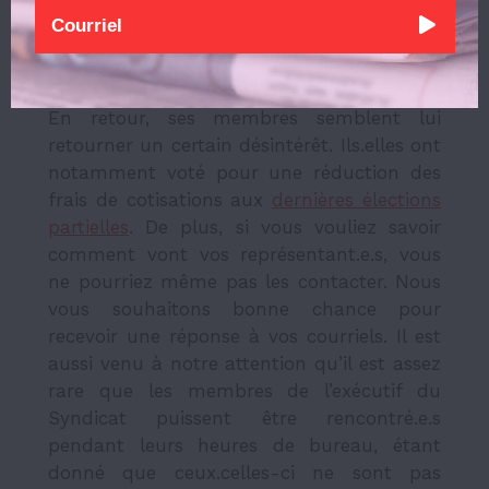
On peut donc déduire que le Syndicat n’a
pas assez de main-d’œuvre pour mettre
en place ses politiques.
En retour, ses membres semblent lui
retourner un certain désintérêt. Ils.elles ont
notamment voté pour une réduction des
frais de cotisations aux
dernières élections
partielles
. De plus, si vous vouliez savoir
comment vont vos représentant.e.s, vous
ne pourriez même pas les contacter. Nous
vous souhaitons bonne chance pour
recevoir une réponse à vos courriels. Il est
aussi venu à notre attention qu’il est assez
rare que les membres de l’exécutif du
Syndicat puissent être rencontré.e.s
pendant leurs heures de bureau, étant
donné que ceux.celles-ci ne sont pas