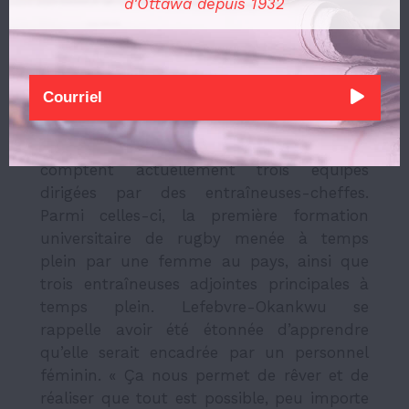
d'Ottawa depuis 1932
inspirer les jeunes athlètes féminines du
futur.
Cet effort de la part des Gee-Gees d’élever
le sport féminin ne s’arrête pas aux
étudiantes. En effet, sous la direction de
Hyland et de son équipe, les Gee-Gees
comptent
actuellement
trois équipes
dirigées par des entraîneuses-cheffes.
Parmi celles-ci, la première formation
universitaire de rugby menée à temps
plein par une femme au pays, ainsi que
trois entraîneuses adjointes principales à
temps plein. Lefebvre-Okankwu se
rappelle avoir été étonnée d’apprendre
qu’elle serait encadrée par un personnel
féminin. « Ça nous permet de rêver et de
réaliser que tout est possible, peu importe