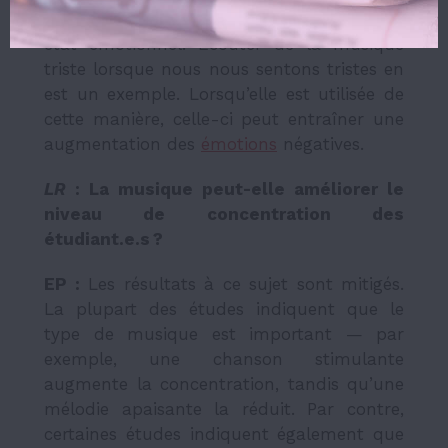
enfoncer plus profondément dans notre
état émotionnel. Écouter de la musique
triste lorsque nous nous sentons tristes en
est un exemple. Lorsqu’elle est utilisée de
cette manière, celle-ci peut entraîner une
augmentation des
émotions
négatives.
LR
: La musique peut-elle améliorer le
niveau de concentration des
étudiant.e.s ?
EP :
Les résultats à ce sujet sont mitigés.
La plupart des études indiquent que le
type de musique est important — par
exemple, une chanson stimulante
augmente la concentration, tandis qu’une
mélodie apaisante la réduit. Par contre,
certaines études indiquent également que